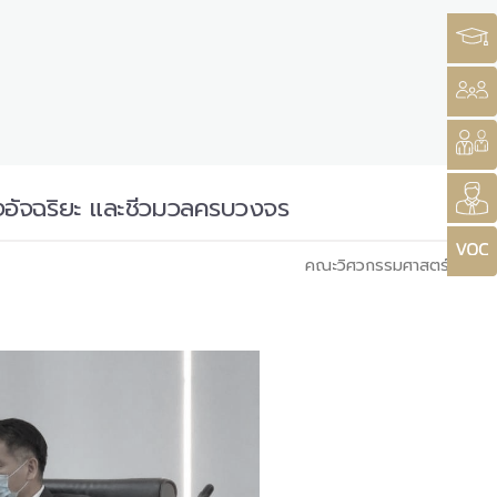
ืองอัจฉริยะ และชีวมวลครบวงจร
คณะวิศวกรรมศาสตร์