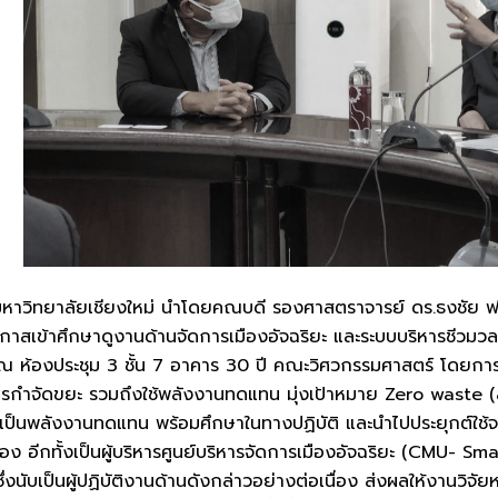
าวิทยาลัยเชียงใหม่ นำโดยคณบดี รองศาสตราจารย์ ดร.ธงชัย ฟองส
กาสเข้าศึกษาดูงานด้านจัดการเมืองอัจฉริยะ และระบบบริหารชีวมวล
 ห้องประชุม 3 ชั้น 7 อาคาร 30 ปี คณะวิศวกรรมศาสตร์ โดยการศ
รกำจัดขยะ รวมถึงใช้พลังงานทดแทน มุ่งเป้าหมาย Zero waste (ลดขย
้เป็นพลังงานทดแทน พร้อมศึกษาในทางปฏิบัติ และนำไปประยุกต์ใช้จริ
ยวข้อง อีกทั้งเป็นผู้บริหารศูนย์บริหารจัดการเมืองอัจฉริยะ (CMU-
ซึ่งนับเป็นผู้ปฏิบัติงานด้านดังกล่าวอย่างต่อเนื่อง ส่งผลให้งานว