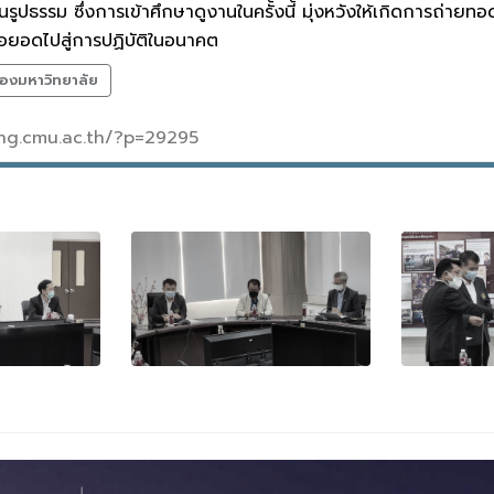
ป็นรูปธรรม ซึ่งการเข้าศึกษาดูงานในครั้งนี้ มุ่งหวังให้เกิดการถ่
่อยอดไปสู่การปฏิบัติในอนาคต
องมหาวิทยาลัย
/eng.cmu.ac.th/?p=29295