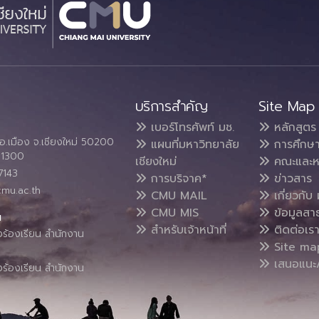
บริการสำคัญ
Site Map
เบอร์โทรศัพท์ มช.
หลักสูตร
อ.เมือง จ.เชียงใหม่ 50200
แผนที่มหาวิทยาลัย
การศึกษ
4 1300
เชียงใหม่
คณะและห
7143
การบริจาค*
ข่าวสาร
cmu.ac.th
CMU MAIL
เกี่ยวกับ 
CMU MIS
ข้อมูลสา
น
สำหรับเจ้าหน้าที่
ติดต่อเร
งร้องเรียน สำนักงาน
Site ma
เสนอแนะ/
งร้องเรียน สำนักงาน