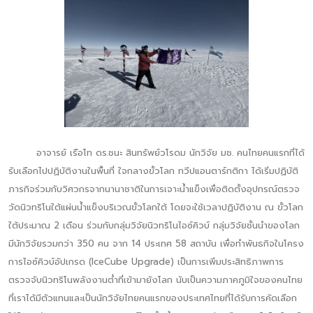
อาจารย์ เรือโท ดร.ชนะ สินทรัพย์วโรดม นักวิจัย มช. คนไทยคนแรกที่ได้
รับเลือกไปปฏิบัติงานในพื้นที่ ใจกลางขั้วโลก ทวีปแอนตาร์กติกา ได้เริ่มปฏิบัติ
ภารกิจร่วมกับวิศวกรจากนานาชาติในการเจาะน้ำแข็งเพื่อติดตั้งอุปกรณ์ตรวจ
วัดนิวทริโนใต้แผ่นน้ำแข็งบริเวณขั้วโลกใต้ โดยจะใช้เวลาปฏิบัติงาน ณ ขั้วโลก
ใต้ประมาณ 2 เดือน ร่วมกับกลุ่มวิจัยนิวทริโนไอซ์คิวบ์ กลุ่มวิจัยชั้นนำของโลก
มีนักวิจัยรวมกว่า 350 คน จาก 14 ประเทศ 58 สถาบัน เพื่อทำพันธกิจในโครง
การไอซ์คิวบ์อัปเกรด (IceCube Upgrade) เป็นการเพิ่มประสิทธิภาพการ
ตรวจจับนิวทริโนพลังงานต่ำที่เข้ามายังโลก นับเป็นความภาคภูมิใจของคนไทย
ที่เราได้มีตัวแทนและเป็นนักวิจัยไทยคนแรกของประเทศไทยที่ได้รับการคัดเลือก