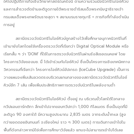
ให้ไปปฏิบัติภารกิจเชิงวิทยาศาสตร์ในครั้งนี้ ตามความร่วมมือนิวทริโนไอซ์คิวบ์
และการสำรวจตัดข้ามละติจูดภายใต้พระราชดำริสมเด็จพระกนิษฐาธิราชเจ้า
กรมสมเด็จพระเทพรัตนราชสุดา ฯ สยามบรมราชกุมารี + ภารกิจที่กำลังดำเนิน
การอยู่
สถานีตรวจวัดนิวทริโนไอซ์คิวบ์ถูกสร้างไว้เพื่อศึกษาอนุภาคนิวทริโนที่
เข้ามายังโลกโดยใช้เครื่องตรวจวัดที่เรียกว่า Digital Optical Module หรือ
เรียกสั้น ๆ ว่า 'DOM' ที่ใช้ในการตรวจจับนิวทริโนผ่านรังสีเชอเรนคอฟ โดย
โครงการวิจัยของมช. นี้ ได้เข้าร่วมกับไอซ์คิวบ์ ซึ่งเป็นโครงการเชิงเทคนิคทาง
วิศวกรรมที่เรียกว่า โครงการไอซ์คิวบ์อัปเกรด (IceCube Upgrade) เป็นการ
วางแผนจะเพิ่มเส้นลวดตรงบริเวณแกนกลางของสถานีตรวจวัดนิวทริโนไอซ์
คิวบ์อีก 7 เส้น เพื่อเพิ่มประสิทธิภาพการตรวจจับนิวทริโนพลังงานต่ำ
สถานีตรวจวัดนิวทริโนไอซ์คิวบ์ ตั้งอยู่ ณ บริเวณขั้วโลกใต้ใจกลาง
ทวีปแอนตาร์กติกา ลึกเข้าไปจากขอบทวีปกว่า 1,000 กิโลเมตร ซึ่งเป็นจุดที่มี
ละติจูด 90 องศาใต้ มีความสูงประมาณ 2,835 เมตร จากระดับน้ำทะเล (สูง
กว่ายอดดอยอินทนนท์ จ.เชียงใหม่ ราว ๆ 300 เมตร) การเดินทางเข้าไปใน
พื้นที่ดังกล่าวหากมิใช่เพื่อการศึกษาวิจัยแล้ว แทบจะไม่สามารถเข้าไปได้เลย