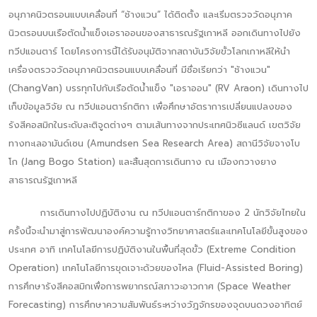
อนุภาคนิวตรอนแบบเคลื่อนที่ “ช้างแวน” ได้ติดตั้ง และเริ่มตรวจวัดอนุภาค
นิวตรอนบนเรือตัดน้ำแข็งเอราออนของสาธารณรัฐเกาหลี ออกเดินทางไปยัง
ทวีปแอนตาร์ โดยโครงการนี้ได้รับอนุมัติจากสถาบันวิจัยขั้วโลกเกาหลีให้นำ
เครื่องตรวจวัดอนุภาคนิวตรอนแบบเคลื่อนที่ มีชื่อเรียกว่า "ช้างแวน"
(ChangVan) บรรทุกไปกับเรือตัดน้ำแข็ง "เอราออน" (RV Araon) เดินทางไป
เก็บข้อมูลวิจัย ณ ทวีปแอนตาร์กติกา เพื่อศึกษาอัตราการเปลี่ยนแปลงของ
รังสีคอสมิกในระดับละติจูดต่างๆ ตามเส้นทางจากประเทศนิวซีแลนด์ เขตวิจัย
ทางทะเลอามันด์เซน (Amundsen Sea Research Area) สถานีวิจัยจางโบ
โก (Jang Bogo Station) และสิ้นสุดการเดินทาง ณ เมืองกวางยาง
สาธารณรัฐเกาหลี
การเดินทางไปปฏิบัติงาน ณ ทวีปแอนตาร์กติกาของ 2 นักวิจัยไทยใน
ครั้งนี้จะนำมาสู่การพัฒนาองค์ความรู้ทางวิทยาศาสตร์และเทคโนโลยีขั้นสูงของ
ประเทศ อาทิ เทคโนโลยีการปฏิบัติงานในพื้นที่สุดขั้ว (Extreme Condition
Operation) เทคโนโลยีการขุดเจาะด้วยของไหล (Fluid-Assisted Boring)
การศึกษารังสีคอสมิกเพื่อการพยากรณ์สภาวะอาวกาศ (Space Weather
Forecasting) การศึกษาความสัมพันธ์ระหว่างวัฎจักรของจุดบนดวงอาทิตย์