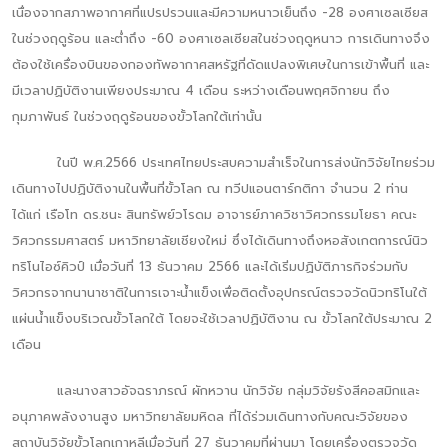
เนื่องจากสภาพอากาศที่แปรปรวนและมีความหนาวเย็นถึง -28 องศาเซลเซียส
ในช่วงฤดูร้อน และต่ำถึง -60 องศาเซลเซียสในช่วงฤดูหนาว การเดินทางจึง
ต้องใช้เครื่องบินของกองทัพอากาศสหรัฐที่ดัดแปลงพิเศษในการเข้าพื้นที่ และ
มีเวลาปฏิบัติงานเพียงประมาณ 4 เดือน ระหว่างเดือนพฤศจิกายน ถึง
กุมภาพันธ์ ในช่วงฤดูร้อนของขั้วโลกใต้เท่านั้น
ในปี พ.ศ.2566 ประเทศไทยประสบความสำเร็จในการส่งนักวิจัยไทยร่วม
เดินทางไปปฏิบัติงานในพื้นที่ขั้วโลก ณ ทวีปแอนตาร์กติกา จำนวน 2 ท่าน
ได้แก่ เรือโท ดร.ชนะ สินทรัพย์วโรดม อาจารย์ภาควิชาวิศวกรรมโยธา คณะ
วิศวกรรมศาสตร์ มหาวิทยาลัยเชียงใหม่ ซึ่งได้เดินทางถึงหอสังเกตการณ์นิว
ทริโนไอซ์คิวป์ เมื่อวันที่ 13 ธันวาคม 2566 และได้เริ่มปฏิบัติภารกิจร่วมกับ
วิศวกรจากนานาชาติในการเจาะน้ำแข็งเพื่อติดตั้งอุปกรณ์ตรวจวัดนิวทริโนใต้
แผ่นน้ำแข็งบริเวณขั้วโลกใต้ โดยจะใช้เวลาปฏิบัติงาน ณ ขั้วโลกใต้ประมาณ 2
เดือน
และนางสาวอัจฉราภรณ์ ผักหวาน นักวิจัย กลุ่มวิจัยรังสีคอสมิกและ
อนุภาคพลังงานสูง มหาวิทยาลัยมหิดล ที่ได้ร่วมเดินทางกับคณะวิจัยของ
สถาบันวิจัยขั้วโลกเกาหลีเมื่อวันที่ 27 ธันวาคมที่ผ่านมา โดยเครื่องตรวจวัด