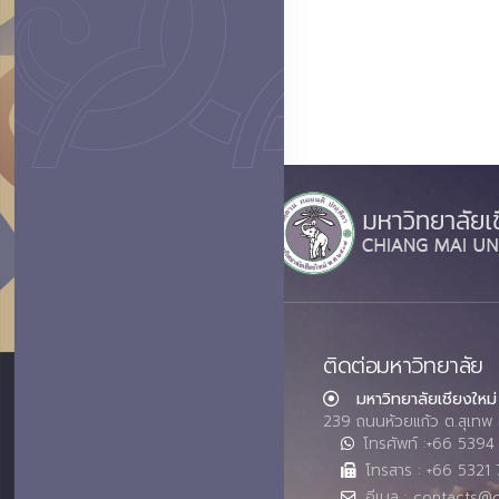
ติดต่อมหาวิทยาลัย
มหาวิทยาลัยเชียงใหม่
239 ถนนห้วยแก้ว ต.สุเทพ 
โทรศัพท์ :+66 539
โทรสาร : +66 5321 
อีเมล : contacts@