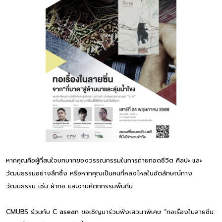
หากคุณคือผู้ที่สนใจบทบาทของวรรณกรรมในการถ่ายทอดชีวิต ศิลปะ และ
วัฒนธรรมอย่างลึกซึ้ง หรือหากคุณเป็นคนที่หลงไหลในอัตลักษณ์ทาง
วัฒนธรรม เช่น ผ้าทอ และงานหัตถกรรมพื้นถิ่น
CMUBS ร่วมกับ C asean ขอเชิญมาร่วมฟังเสวนาพิเศษ “ทอเรื่องในลายซิ่น: