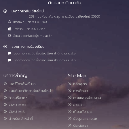
ติดต่อมหาวิทยาลัย
มหาวิทยาลัยเชียงใหม่
239 ถนนห้วยแก้ว ต.สุเทพ อ.เมือง จ.เชียงใหม่ 50200
โทรศัพท์ :+66 5394 1300
โทรสาร : +66 5321 7143
อีเมล : contacts@cmu.ac.th
ช่องทางการร้องเรียน
ช่องทางการแจ้งเรื่องร้องเรียน สำนักงาน ป.ป.ช.
ช่องทางการแจ้งเรื่องร้องเรียน สำนักงาน ป.ป.ท.
บริการสำคัญ
Site Map
เบอร์โทรศัพท์ มช.
หลักสูตร
แผนที่มหาวิทยาลัยเชียงใหม่
การศึกษา
การบริจาค*
คณะและหน่วยงาน
CMU MAIL
ข่าวสาร
CMU MIS
เกี่ยวกับ มช.
สำหรับเจ้าหน้าที่
ข้อมูลสาธารณะ
ติดต่อเรา