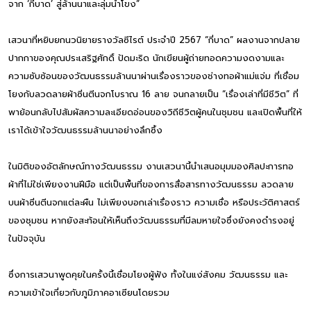
จาก ‘กี่บาด’ สู่ล้านนาและลุ่มน้ำโขง”
เสวนาที่หยิบยกนวนิยายรางวัลซีไรต์ ประจำปี 2567 “กี่บาด” ผลงานจากปลาย
ปากกาของคุณประเสริฐศักดิ์ ปัดมะริด นักเขียนผู้ถ่ายทอดความงดงามและ
ความซับซ้อนของวัฒนธรรมล้านนาผ่านเรื่องราวของช่างทอผ้าแม่แจ่ม ที่เชื่อม
โยงกับลวดลายผ้าซิ่นตีนจกโบราณ 16 ลาย จนกลายเป็น “เรื่องเล่าที่มีชีวิต” ที่
พาย้อนกลับไปสัมผัสความละเอียดอ่อนของวิถีชีวิตผู้คนในชุมชน และเปิดพื้นที่ให้
เราได้เข้าใจวัฒนธรรมล้านนาอย่างลึกซึ้ง
ในมิติของอัตลักษณ์ทางวัฒนธรรม งานเสวนานี้นำเสนอมุมมองศิลปะการทอ
ผ้าที่ไม่ใช่เพียงงานฝีมือ แต่เป็นพื้นที่ของการสื่อสารทางวัฒนธรรม ลวดลาย
บนผ้าซิ่นตีนจกแต่ละผืน ไม่เพียงบอกเล่าเรื่องราว ความเชื่อ หรือประวัติศาสตร์
ของชุมชน หากยังสะท้อนให้เห็นถึงวัฒนธรรมที่มีลมหายใจซึ่งยังคงดำรงอยู่
ในปัจจุบัน
ซึ่งการเสวนาพูดคุยในครั้งนี้เชื่อมโยงผู้ฟัง ทั้งในแง่สังคม วัฒนธรรม และ
ความเข้าใจเกี่ยวกับภูมิภาคอาเซียนโดยรวม