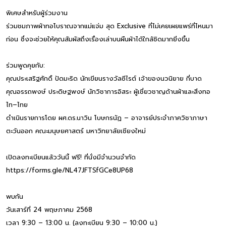
พิเศษสำหรับผู้ร่วมงาน
ร่วมชมภาพผ้าทอโบราณจากแม่แจ่ม สุด Exclusive ที่ไม่เคยเผยแพร่ที่ไหนมา
ก่อน ซึ่งจะช่วยให้คุณสัมผัสถึงเรื่องเล่าบนผืนผ้าได้ใกล้ชิดมากยิ่งขึ้น
ร่วมพูดคุยกับ:
คุณประเสริฐศักดิ์ ปัดมะริด นักเขียนรางวัลซีไรต์ เจ้าของนวนิยาย กี่บาด
คุณอรรถพงษ์ ประดิษฐพงษ์ นักวิชาการอิสระ ผู้เชี่ยวชาญด้านผ้าและสิ่งทอ
ไท–ไทย
ดำเนินรายการโดย ผศ.ดร.นาวิน โบษกรนัฏ – อาจารย์ประจำภาควิชาภาษา
ตะวันออก คณะมนุษยศาสตร์ มหาวิทยาลัยเชียงใหม่
เปิดลงทะเบียนแล้ววันนี้ ฟรี! ที่นั่งมีจำนวนจำกัด
https://forms.gle/NL47JFTSfGCe8UP68
พบกัน
วันเสาร์ที่ 24 พฤษภาคม 2568
เวลา 9:30 – 13:00 น. (ลงทะเบียน 9:30 – 10:00 น.)