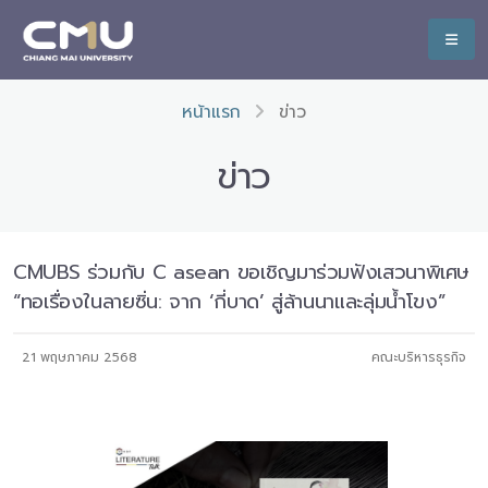
หน้าแรก
ข่าว
ข่าว
CMUBS ร่วมกับ C asean ขอเชิญมาร่วมฟังเสวนาพิเศษ
“ทอเรื่องในลายซิ่น: จาก ‘กี่บาด’ สู่ล้านนาและลุ่มน้ำโขง”
21 พฤษภาคม 2568
คณะบริหารธุรกิจ