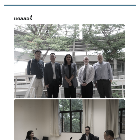
แกลลอรี่