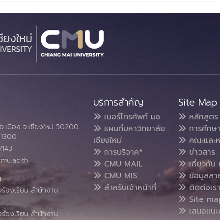
บริการสำคัญ
Site Map
เบอร์โทรศัพท์ มช.
หลักสูตร
อ.เมือง จ.เชียงใหม่ 50200
แผนที่มหาวิทยาลัย
การศึกษ
4 1300
เชียงใหม่
คณะและห
7143
การบริจาค*
ข่าวสาร
cmu.ac.th
CMU MAIL
เกี่ยวกับ 
CMU MIS
ข้อมูลสา
น
สำหรับเจ้าหน้าที่
ติดต่อเร
งร้องเรียน สำนักงาน
Site ma
เสนอแนะ/
งร้องเรียน สำนักงาน