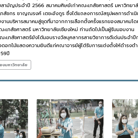
ะชุมสามัญประจำปี 2566 สมาคมศิษย์เก่าคณะเภสัชศาสตร์ มหาวิทยา
 เภสัชกร ชาญณรงค์ เตชะอังกูร ซึ่งได้แถลงการณ์สรุปผลการดำ
านบริหารสมาคมสู่ชุดที่มาจากการเลือกตั้งครั้งแรกของสมาคมโดยมี เภ
เภสัชศาสตร์ มหาวิทยาลัยเชียงใหม่ ท่านถัดไปเป็นผู้รับมอบงาน
คณะเภสัชศาสตร์ยังได้มอบรางวัลบุคลากรสายวิชาการดีเด่นประจำป
อกไม้แสดงความยินดีแก่คณาจารย์ผู้ได้รับการแต่งตั้งให้ดำรงตำแหน่
59ปี
องมหาวิทยาลัย