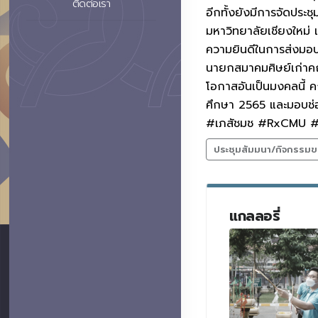
ติดต่อเรา
อีกทั้งยังมีการจัดปร
มหาวิทยาลัยเชียงใหม่
ความยินดีในการส่งมอบง
นายกสมาคมศิษย์เก่าคณะ
โอกาสอันเป็นมงคลนี้ 
ศึกษา 2565 และมอบช่อด
#เภสัชมช #RxCMU #
ประชุมสัมมนา/กิจกรรมข
แกลลอรี่