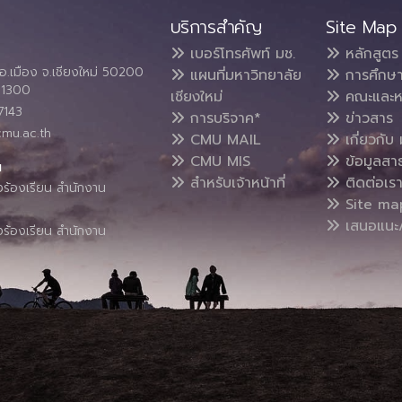
บริการสำคัญ
Site Map
เบอร์โทรศัพท์ มช.
หลักสูตร
อ.เมือง จ.เชียงใหม่ 50200
แผนที่มหาวิทยาลัย
การศึกษ
4 1300
เชียงใหม่
คณะและห
7143
การบริจาค*
ข่าวสาร
cmu.ac.th
CMU MAIL
เกี่ยวกับ 
CMU MIS
ข้อมูลสา
น
สำหรับเจ้าหน้าที่
ติดต่อเร
งร้องเรียน สำนักงาน
Site ma
เสนอแนะ/
งร้องเรียน สำนักงาน