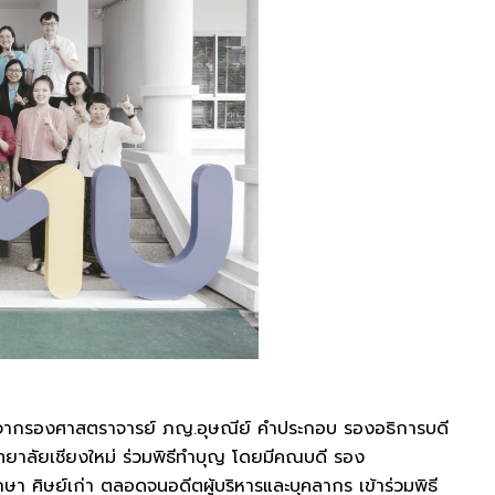
รติจากรองศาสตราจารย์ ภญ.อุษณีย์ คำประกอบ รองอธิการบดี
ยาลัยเชียงใหม่ ร่วมพิธีทำบุญ โดยมีคณบดี รอง
า ศิษย์เก่า ตลอดจนอดีตผู้บริหารและบุคลากร เข้าร่วมพิธี