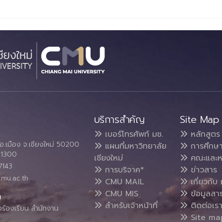
บริการสำคัญ
Site Map
เบอร์โทรศัพท์ มช.
หลักสูตร
อ.เมือง จ.เชียงใหม่ 50200
แผนที่มหาวิทยาลัย
การศึกษ
4 1300
เชียงใหม่
คณะและห
7143
การบริจาค*
ข่าวสาร
cmu.ac.th
CMU MAIL
เกี่ยวกับ 
CMU MIS
ข้อมูลสา
น
สำหรับเจ้าหน้าที่
ติดต่อเร
งร้องเรียน สำนักงาน
Site ma