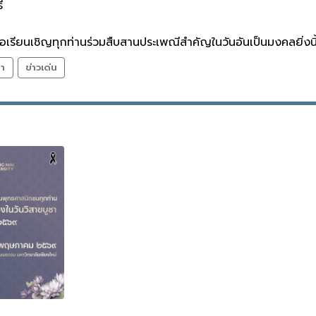
ี
อเรียนเชิญทุกท่านร่วมสืบสานประเพณีสำคัญในวันอันเป็นมงคลยิ่งนี
า
ข่าวเด่น