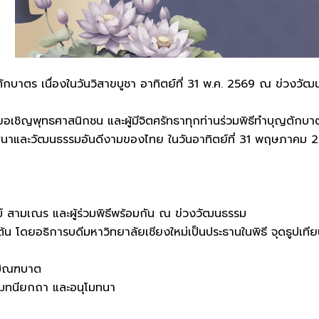
ักบาตร เนื่องในวันวิสาขบูชา อาทิตย์ที่ 31 พ.ค. 2569 ณ ข่วง
ขอเชิญพุทธศาสนิกชน และผู้มีจิตศรัทธาทุกท่านร่วมพิธีทำบุญตักบ
าสนาและวัฒนธรรมอันดีงามของไทย ในวันอาทิตย์ที่ 31 พฤษภาค
์ สามเณร และผู้ร่วมพิธีพร้อมกัน ณ ข่วงวัฒนธรรม
มต้น โดยอธิการบดีมหาวิทยาลัยเชียงใหม่เป็นประธานในพิธี จุดธูปเที
บิณฑบาต
โมทนียกถา และอนุโมทนา