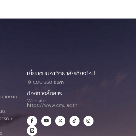
เยี่ยมชมมหาวิทยาลัยเชียงใหม่
CMU 360 องศา
า
ช่องทางสื่อสาร
น่วยงาน
Website :
https://www.cmu.ac.th
มช.
ธารณะ
า
p