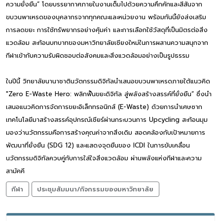
ความยั่งยืน” โดยบรรยากาศภายในงานเต็มไปด้วยความคึกคักและสีสันจาก
ขบวนพาเหรดของบุคลากรจากทุกคณะและหน่วยงาน พร้อมกันนี้ยังส่งเสริม
การลดขยะ การใช้ทรัพยากรอย่างคุ้มค่า และการเลือกใช้วัสดุที่เป็นมิตรต่อสิ่ง
แวดล้อม สะท้อนบทบาทของมหาวิทยาลัยเชียงใหม่ในการผสานความสนุกจาก
กีฬาเข้ากับความรับผิดชอบต่อสังคมและสิ่งแวดล้อมอย่างเป็นรูปธรรม
ในปีนี้ วิทยาลัยนานาชาตินวัตกรรมดิจิทัลนำเสนอขบวนพาเหรดภายใต้แนวคิด
"Zero E-Waste Hero: พลิกฟื้นขยะดิจิทัล สู่พลังสร้างสรรค์ที่ยั่งยืน” ซึ่งนำ
เสนอแนวคิดการจัดการขยะอิเล็กทรอนิกส์ (E-Waste) ด้วยการนำเศษซาก
เทคโนโลยีมาสร้างสรรค์อุปกรณ์เชียร์ผ่านกระบวนการ Upcycling สะท้อนมุม
มองว่านวัตกรรมคือการสร้างคุณค่าจากสิ่งเดิม สอดคล้องกับเป้าหมายการ
พัฒนาที่ยั่งยืน (SDG 12) และแสดงจุดยืนของ ICDI ในการขับเคลื่อน
นวัตกรรมดิจิทัลควบคู่กับการใส่ใจสิ่งแวดล้อม ผ่านพลังแห่งกีฬาและความ
สามัคคี
กีฬา
ประชุมสัมมนา/กิจกรรมของมหาวิทยาลัย