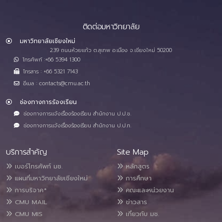
ติดต่อมหาวิทยาลัย
มหาวิทยาลัยเชียงใหม่
239 ถนนห้วยแก้ว ต.สุเทพ อ.เมือง จ.เชียงใหม่ 50200
โทรศัพท์ :+66 5394 1300
โทรสาร : +66 5321 7143
อีเมล : contacts@cmu.ac.th
ช่องทางการร้องเรียน
ช่องทางการแจ้งเรื่องร้องเรียน สำนักงาน ป.ป.ช.
ช่องทางการแจ้งเรื่องร้องเรียน สำนักงาน ป.ป.ท.
บริการสำคัญ
Site Map
เบอร์โทรศัพท์ มช.
หลักสูตร
แผนที่มหาวิทยาลัยเชียงใหม่
การศึกษา
การบริจาค*
คณะและหน่วยงาน
CMU MAIL
ข่าวสาร
CMU MIS
เกี่ยวกับ มช.