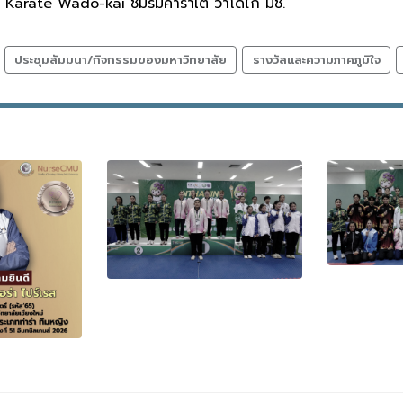
arate Wado-kai ชมรมคาราเต้ วาโดไก มช.
ประชุมสัมมนา/กิจกรรมของมหาวิทยาลัย
รางวัลและความภาคภูมิใจ