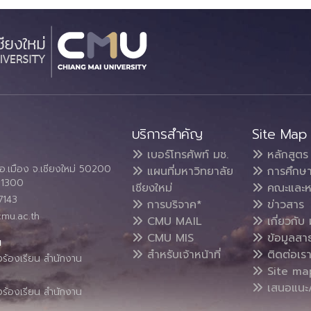
บริการสำคัญ
Site Map
เบอร์โทรศัพท์ มช.
หลักสูตร
อ.เมือง จ.เชียงใหม่ 50200
แผนที่มหาวิทยาลัย
การศึกษ
4 1300
เชียงใหม่
คณะและห
7143
การบริจาค*
ข่าวสาร
cmu.ac.th
CMU MAIL
เกี่ยวกับ 
CMU MIS
ข้อมูลสา
น
สำหรับเจ้าหน้าที่
ติดต่อเร
งร้องเรียน สำนักงาน
Site ma
เสนอแนะ/
งร้องเรียน สำนักงาน