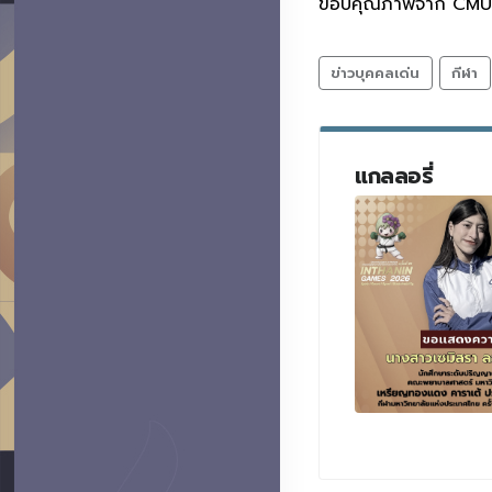
ขอบคุณภาพจาก CMU K
ข่าวบุคคลเด่น
กีฬา
แกลลอรี่