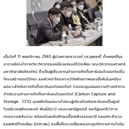
เมื่อวันที่ 11 พฤศจิกายน 2565 ผู้ช่วยศาสตราจารย์ ดร.สุพฤทธิ์ ตั้งพฤทธิ์กุล
อาจารย์ประจำภาควิชาวิศวกรรมเหมืองแร่และปิโตรเลียม คณะวิศวกรรมศาสตร์
มหาวิทยาลัยเชียงใหม่ ซึ่งเป็นผู้เชี่ยวชาญด้านการกักเก็บคาร์บอนไดออกไซด์ใน
โครงสร้างธรณีวิทยา และหัวหน้าโครงการวิจัยศักยภาพของชั้นหินในเหมือง
แม่เมาะสำหรับการกักเก็บคาร์บอนไดออกไซด์ ร่วมประชุมเสนอความก้าวหน้าการ
ดำเนินงานด้านการกักเก็บคาร์บอนไดออกไซด์ (Carbon Capture and
Storage : CCS) มุ่งผลักดันแม่เมาะนำร่องสู่เมืองอัจฉริยะคาร์บอนเป็นศูนย์
โดยมีนายสุพัฒนพงษ์ พันธ์มีเชาว์ รองนายกรัฐมนตรี และรัฐมนตรีว่าการ
กระทรวงพลังงาน พร้อมด้วยอธิบดีกรมเชื้อเพลิงธรรมชาติ และปตท.สำรวจ
และผลิตปิโตรเลียม (ปตท.สผ.) ลงพื้นที่ตรวจเยี่ยมและประชุมติดตามการดำเนิน