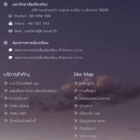
มหาวิทยาลัยเชียงใหม่
239 ถนนห้วยแก้ว ต.สุเทพ อ.เมือง จ.เชียงใหม่ 50200
โทรศัพท์ :+66 5394 1300
โทรสาร : +66 5321 7143
อีเมล : contacts@cmu.ac.th
ช่องทางการร้องเรียน
ช่องทางการแจ้งเรื่องร้องเรียน สำนักงาน ป.ป.ช.
ช่องทางการแจ้งเรื่องร้องเรียน สำนักงาน ป.ป.ท.
บริการสำคัญ
Site Map
เบอร์โทรศัพท์ มช.
หลักสูตร
แผนที่มหาวิทยาลัยเชียงใหม่
การศึกษา
การบริจาค*
คณะและหน่วยงาน
CMU MAIL
ข่าวสาร
CMU MIS
เกี่ยวกับ มช.
สำหรับเจ้าหน้าที่
ข้อมูลสาธารณะ
ติดต่อเรา
Site map