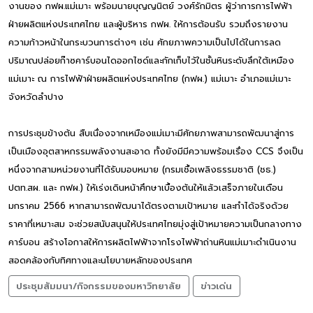
งานของ กฟผ.แม่เมาะ พร้อมนายบุญญนิตย์ วงศ์รักมิตร ผู้ว่าการการไฟฟ้า
ฝ่ายผลิตแห่งประเทศไทย และผู้บริหาร กฟผ. ให้การต้อนรับ รวมถึงรายงาน
ความก้าวหน้าในกระบวนการต่างๆ เช่น ศักยภาพความเป็นไปได้ในการลด
ปริมาณปล่อยก๊าซคาร์บอนไดออกไซด์และกักเก็บไว้ในชั้นหินระดับลึกใต้เหมือง
แม่เมาะ ณ การไฟฟ้าฝ่ายผลิตแห่งประเทศไทย (กฟผ.) แม่เมาะ อำเภอแม่เมาะ
จังหวัดลำปาง
การประชุมข้างต้น สืบเนื่องจากเหมืองแม่เมาะมีศักยภาพสามารถพัฒนาสู่การ
เป็นเมืองอุตสาหกรรมพลังงานสะอาด ทั้งยังมีมีความพร้อมเรื่อง CCS จึงเป็น
หนึ่งจากสามหน่วยงานที่ได้รับมอบหมาย (กรมเชื้อเพลิงธรรมชาติ (ชธ.)
ปตท.สผ. และ กฟผ.) ให้เร่งเดินหน้าศึกษาเบื้องต้นให้แล้วเสร็จภายในเดือน
มกราคม 2566 หากสามารถพัฒนาได้ตรงตามเป้าหมาย และทำได้จริงด้วย
ราคาที่เหมาะสม จะช่วยสนับสนุนให้ประเทศไทยมุ่งสู่เป้าหมายความเป็นกลางทาง
คาร์บอน สร้างโอกาสให้การผลิตไฟฟ้าจากโรงไฟฟ้าถ่านหินแม่เมาะดำเนินงาน
สอดคล้องกับทิศทางและนโยบายหลักของประเทศ
ประชุมสัมมนา/กิจกรรมของมหาวิทยาลัย
ข่าวเด่น