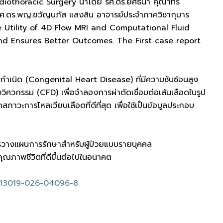
Cardiothoracic Surgery นำโดย รศ.ดร.ยศธนา คุณาทร
รศ.ดร.พญ.ขวัญนภัส แสงสิน อาจารย์ประจำภาควิชากุมาร
The Utility of 4D Flow MRI and Computational Fluid
d Ensures Better Outcomes. The First case report
ต่กำเนิด (Congenital Heart Disease) ที่มีความซับซ้อนสูง
ิศวกรรม (CFD) เพื่อจำลองการผ่าตัดเชื่อมต่อเส้นเลือดในรูป
าวะการไหลเวียนเลือดที่ดีที่สุด เพื่อใช้เป็นข้อมูลประกอบ
รวางแผนการรักษาสำหรับผู้ป่วยแบบรายบุคคล
ุณภาพชีวิตที่ดีขึ้นต่อไปในอนาคต
6/s13019-026-04096-8