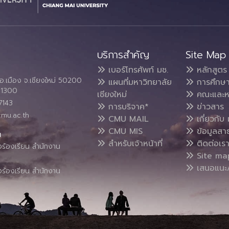
บริการสำคัญ
Site Map
เบอร์โทรศัพท์ มช.
หลักสูตร
อ.เมือง จ.เชียงใหม่ 50200
แผนที่มหาวิทยาลัย
การศึกษ
4 1300
เชียงใหม่
คณะและห
7143
การบริจาค*
ข่าวสาร
cmu.ac.th
CMU MAIL
เกี่ยวกับ 
CMU MIS
ข้อมูลสา
น
สำหรับเจ้าหน้าที่
ติดต่อเร
งร้องเรียน สำนักงาน
Site ma
เสนอแนะ/
งร้องเรียน สำนักงาน