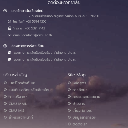
ติดต่อมหาวิทยาลัย
มหาวิทยาลัยเชียงใหม่
239 ถนนห้วยแก้ว ต.สุเทพ อ.เมือง จ.เชียงใหม่ 50200
โทรศัพท์ :+66 5394 1300
โทรสาร : +66 5321 7143
อีเมล : contacts@cmu.ac.th
ช่องทางการร้องเรียน
ช่องทางการแจ้งเรื่องร้องเรียน สำนักงาน ป.ป.ช.
ช่องทางการแจ้งเรื่องร้องเรียน สำนักงาน ป.ป.ท.
บริการสำคัญ
Site Map
เบอร์โทรศัพท์ มช.
หลักสูตร
แผนที่มหาวิทยาลัยเชียงใหม่
การศึกษา
การบริจาค*
คณะและหน่วยงาน
CMU MAIL
ข่าวสาร
CMU MIS
เกี่ยวกับ มช.
สำหรับเจ้าหน้าที่
ข้อมูลสาธารณะ
ติดต่อเรา