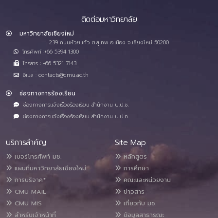
ติดต่อมหาวิทยาลัย
มหาวิทยาลัยเชียงใหม่
239 ถนนห้วยแก้ว ต.สุเทพ อ.เมือง จ.เชียงใหม่ 50200
โทรศัพท์ :+66 5394 1300
โทรสาร : +66 5321 7143
อีเมล : contacts@cmu.ac.th
ช่องทางการร้องเรียน
ช่องทางการแจ้งเรื่องร้องเรียน สำนักงาน ป.ป.ช.
ช่องทางการแจ้งเรื่องร้องเรียน สำนักงาน ป.ป.ท.
บริการสำคัญ
Site Map
เบอร์โทรศัพท์ มช.
หลักสูตร
แผนที่มหาวิทยาลัยเชียงใหม่
การศึกษา
การบริจาค*
คณะและหน่วยงาน
CMU MAIL
ข่าวสาร
CMU MIS
เกี่ยวกับ มช.
สำหรับเจ้าหน้าที่
ข้อมูลสาธารณะ