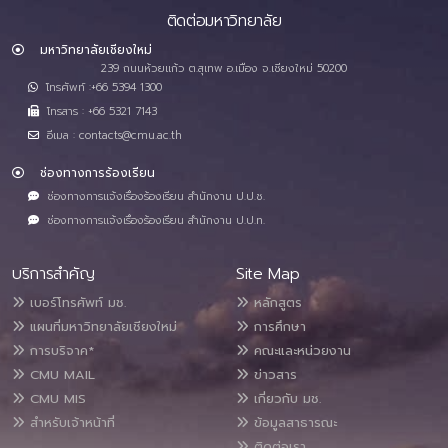
ติดต่อมหาวิทยาลัย
มหาวิทยาลัยเชียงใหม่
239 ถนนห้วยแก้ว ต.สุเทพ อ.เมือง จ.เชียงใหม่ 50200
โทรศัพท์ :+66 5394 1300
โทรสาร : +66 5321 7143
อีเมล : contacts@cmu.ac.th
ช่องทางการร้องเรียน
ช่องทางการแจ้งเรื่องร้องเรียน สำนักงาน ป.ป.ช.
ช่องทางการแจ้งเรื่องร้องเรียน สำนักงาน ป.ป.ท.
บริการสำคัญ
Site Map
เบอร์โทรศัพท์ มช.
หลักสูตร
แผนที่มหาวิทยาลัยเชียงใหม่
การศึกษา
การบริจาค*
คณะและหน่วยงาน
CMU MAIL
ข่าวสาร
CMU MIS
เกี่ยวกับ มช.
สำหรับเจ้าหน้าที่
ข้อมูลสาธารณะ
ติดต่อเรา