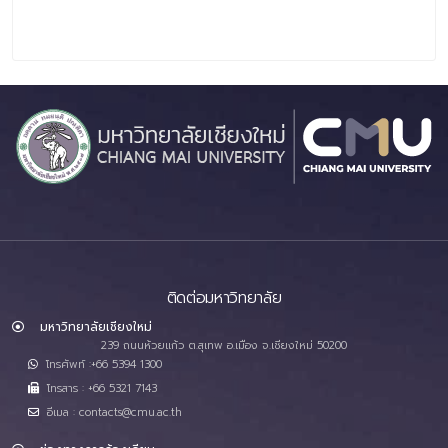
ติดต่อมหาวิทยาลัย
มหาวิทยาลัยเชียงใหม่
239 ถนนห้วยแก้ว ต.สุเทพ อ.เมือง จ.เชียงใหม่ 50200
โทรศัพท์ :+66 5394 1300
โทรสาร : +66 5321 7143
อีเมล : contacts@cmu.ac.th