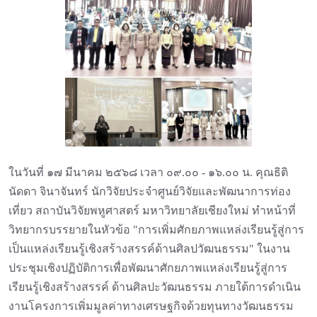
ในวันที่ ๑๗ มีนาคม ๒๕๖๘ เวลา ๐๙.๐๐ - ๑๖.๐๐ น. คุณธิติ
นัดดา จินาจันทร์ นักวิจัยประจำศูนย์วิจัยและพัฒนาการท่อง
เที่ยว สถาบันวิจัยพหูศาสตร์ มหาวิทยาลัยเชียงใหม่ ทำหน้าที่
วิทยากรบรรยายในหัวข้อ "การเพิ่มศักยภาพแหล่งเรียนรู้สู่การ
เป็นแหล่งเรียนรู้เชิงสร้างสรรค์ด้านศิลปวัฒนธรรม" ในงาน
ประชุมเชิงปฏิบัติการเพื่อพัฒนาศักยภาพแหล่งเรียนรู้สู่การ
เรียนรู้เชิงสร้างสรรค์ ด้านศิลปะวัฒนธรรม ภายใต้การดำเนิน
งานโครงการเพิ่มมูลค่าทางเศรษฐกิจด้วยทุนทางวัฒนธรรม