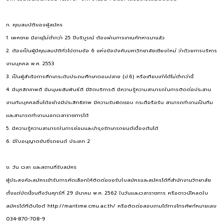
ก. คุณสมบัติของผู้สมัคร
1. เพศชาย มีอายุไม่ต่ำกว่า 25 ปีบริบูรณ์ ต้องผ่านการเกณฑ์ทหารมาแล้ว
2. ต้องเป็นผู้มีคุณสมบัติทั่วไปตามข้อ 6 แห่งข้อบังคับมหาวิทยาลัยเชียงใหม่ ว่าด้วยการบริหาร
งานบุคคล พ.ศ. 2553
3. เป็นผู้สำเร็จการศึกษาระดับประถมศึกษาตอนปลาย (ป.6) หรือเทียบเท่าได้ไม่ต่ำกว่านี้
4. มีบุคลิกภาพดี มีมนุษยสัมพันธ์ดี มีจิตบริการดี มีความรู้ความสามารถในการติดต่อประสาน
งานกับบุคคลอื่นได้อย่างมีประสิทธิภาพ มีความรับผิดชอบ กระตือรือร้น สามารถทำงานเป็นทีม
และสามารถทำงานนอกเวลาราชการได้
5. มีความรู้ความสามารถในการซ่อมและบำรุงรักษารถยนต์เบื้องต้นได้
6. มีใบอนุญาตขับขี่รถยนต์ ประเภท 2
ข. วัน เวลา และสถานที่รับสมัคร
ผู้ประสงค์จะสมัครเข้ารับการคัดเลือกให้ติดต่อขอรับใบสมัครและสมัครได้ที่สำนักงานวิทยาลัย
ตั้งแต่บัดนี้จนถึงวันศุกร์ที่ 29 มีนาคม พ.ศ. 2562 ในวันและเวลาราชการ หรือดาวน์โหลดใบ
สมัครได้ที่เว็บไซต์ http://maritime.cmu.ac.th/ หรือติดต่อสอบถามได้ทางโทรศัพท์หมายเลข
034-870-708-9