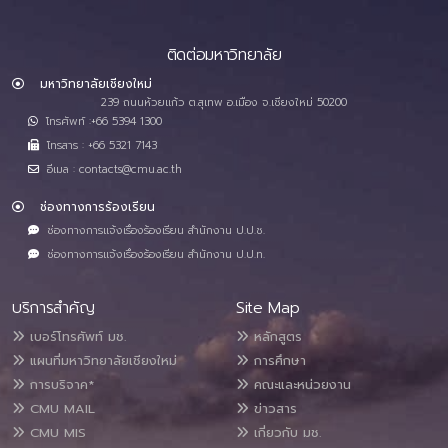
ติดต่อมหาวิทยาลัย
มหาวิทยาลัยเชียงใหม่
239 ถนนห้วยแก้ว ต.สุเทพ อ.เมือง จ.เชียงใหม่ 50200
โทรศัพท์ :+66 5394 1300
โทรสาร : +66 5321 7143
อีเมล : contacts@cmu.ac.th
ช่องทางการร้องเรียน
ช่องทางการแจ้งเรื่องร้องเรียน สำนักงาน ป.ป.ช.
ช่องทางการแจ้งเรื่องร้องเรียน สำนักงาน ป.ป.ท.
บริการสำคัญ
Site Map
เบอร์โทรศัพท์ มช.
หลักสูตร
แผนที่มหาวิทยาลัยเชียงใหม่
การศึกษา
การบริจาค*
คณะและหน่วยงาน
CMU MAIL
ข่าวสาร
CMU MIS
เกี่ยวกับ มช.