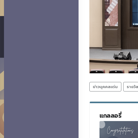
ข่าวบุคคลเด่น
รางวั
แกลลอรี่