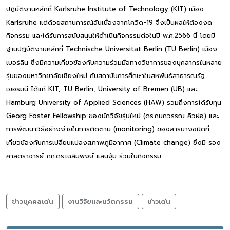
ปฏิบัติงานหลักที่ Karlsruhe Institute of Technology (KIT) เมือง
Karlsruhe แต่ด้วยสถานการณ์อันเนื่องจากโควิด-19 จึงเป็นผลให้ต้องงด
กิจกรรม และได้รับการสนับสนุนให้ดำเนินกิจกรรมต่อในปี พ.ศ.2566 นี้ โดยมี
ฐานปฏิบัติงานหลักที่ Technische Universitat Berlin (TU Berlin) เมือง
เบอร์ลิน ซึ่งมีความเกี่ยวข้องกับความร่วมมือทางวิชาการของบุคลากรในหลาย
รุ่นของมหาวิทยาลัยเชียงใหม่ กับสถาบันการศึกษาในสหพันธ์สาธารณรัฐ
เยอรมนี ได้แก่ KIT, TU Berlin, University of Bremen (UB) และ
Hamburg University of Applied Sciences (HAW) รวมถึงการได้รับทุน
Georg Foster Fellowship ของนักวิจัยรุ่นใหม่ (ดร.กนกวรรณ คิวฝอ) และ
การพัฒนาวิธีอย่างง่ายในการติดตาม (monitoring) ของสารบางชนิดที่
เกี่ยวข้องกับการเปลี่ยนแปลงสภาพภูมิอากาศ (Climate change) ซึ่งมี รอง
ศาสตราจารย์ ภก.ดร.เฉลิมพงษ์ แสนจุ้ม ร่วมในกิจกรรม
ข่าวบุคคลเด่น
งานวิจัยและนวัตกรรม
ข่าวเด่น