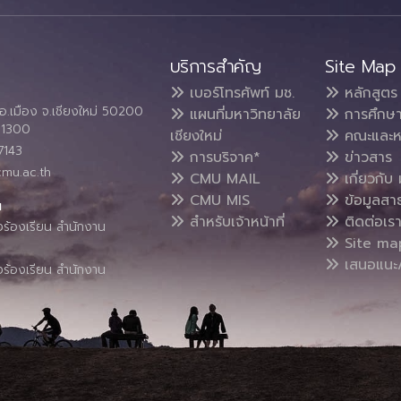
บริการสำคัญ
Site Map
เบอร์โทรศัพท์ มช.
หลักสูตร
อ.เมือง จ.เชียงใหม่ 50200
แผนที่มหาวิทยาลัย
การศึกษ
4 1300
เชียงใหม่
คณะและห
7143
การบริจาค*
ข่าวสาร
cmu.ac.th
CMU MAIL
เกี่ยวกับ 
CMU MIS
ข้อมูลสา
น
สำหรับเจ้าหน้าที่
ติดต่อเร
งร้องเรียน สำนักงาน
Site ma
เสนอแนะ/
งร้องเรียน สำนักงาน