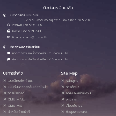
ติดต่อมหาวิทยาลัย
มหาวิทยาลัยเชียงใหม่
239 ถนนห้วยแก้ว ต.สุเทพ อ.เมือง จ.เชียงใหม่ 50200
โทรศัพท์ :+66 5394 1300
โทรสาร : +66 5321 7143
อีเมล : contacts@cmu.ac.th
ช่องทางการร้องเรียน
ช่องทางการแจ้งเรื่องร้องเรียน สำนักงาน ป.ป.ช.
ช่องทางการแจ้งเรื่องร้องเรียน สำนักงาน ป.ป.ท.
บริการสำคัญ
Site Map
เบอร์โทรศัพท์ มช.
หลักสูตร
แผนที่มหาวิทยาลัยเชียงใหม่
การศึกษา
การบริจาค*
คณะและหน่วยงาน
CMU MAIL
ข่าวสาร
CMU MIS
เกี่ยวกับ มช.
สำหรับเจ้าหน้าที่
ข้อมูลสาธารณะ