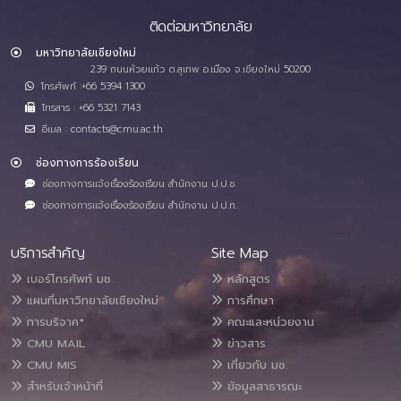
ติดต่อมหาวิทยาลัย
มหาวิทยาลัยเชียงใหม่
239 ถนนห้วยแก้ว ต.สุเทพ อ.เมือง จ.เชียงใหม่ 50200
โทรศัพท์ :+66 5394 1300
โทรสาร : +66 5321 7143
อีเมล : contacts@cmu.ac.th
ช่องทางการร้องเรียน
ช่องทางการแจ้งเรื่องร้องเรียน สำนักงาน ป.ป.ช.
ช่องทางการแจ้งเรื่องร้องเรียน สำนักงาน ป.ป.ท.
บริการสำคัญ
Site Map
เบอร์โทรศัพท์ มช.
หลักสูตร
แผนที่มหาวิทยาลัยเชียงใหม่
การศึกษา
การบริจาค*
คณะและหน่วยงาน
CMU MAIL
ข่าวสาร
CMU MIS
เกี่ยวกับ มช.
สำหรับเจ้าหน้าที่
ข้อมูลสาธารณะ