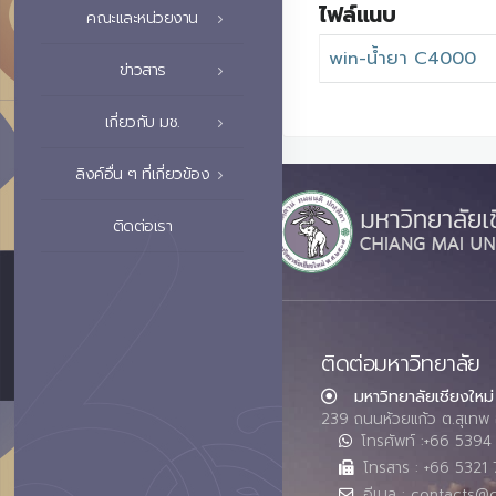
ไฟล์แนบ
คณะและหน่วยงาน
win-น้ำยา C4000
ข่าวสาร
เกี่ยวกับ มช.
ลิงค์อื่น ๆ ที่เกี่ยวข้อง
ติดต่อเรา
ติดต่อมหาวิทยาลัย
มหาวิทยาลัยเชียงใหม่
239 ถนนห้วยแก้ว ต.สุเทพ 
โทรศัพท์ :+66 539
โทรสาร : +66 5321 
อีเมล : contacts@