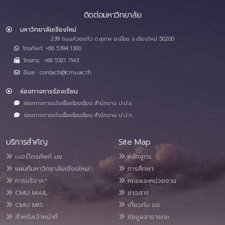
ติดต่อมหาวิทยาลัย
มหาวิทยาลัยเชียงใหม่
239 ถนนห้วยแก้ว ต.สุเทพ อ.เมือง จ.เชียงใหม่ 50200
โทรศัพท์ :+66 5394 1300
โทรสาร : +66 5321 7143
อีเมล : contacts@cmu.ac.th
ช่องทางการร้องเรียน
ช่องทางการแจ้งเรื่องร้องเรียน สำนักงาน ป.ป.ช.
ช่องทางการแจ้งเรื่องร้องเรียน สำนักงาน ป.ป.ท.
บริการสำคัญ
Site Map
เบอร์โทรศัพท์ มช.
หลักสูตร
แผนที่มหาวิทยาลัยเชียงใหม่
การศึกษา
การบริจาค*
คณะและหน่วยงาน
CMU MAIL
ข่าวสาร
CMU MIS
เกี่ยวกับ มช.
สำหรับเจ้าหน้าที่
ข้อมูลสาธารณะ