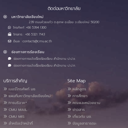
ติดต่อมหาวิทยาลัย
มหาวิทยาลัยเชียงใหม่
239 ถนนห้วยแก้ว ต.สุเทพ อ.เมือง จ.เชียงใหม่ 50200
โทรศัพท์ :+66 5394 1300
โทรสาร : +66 5321 7143
อีเมล : contacts@cmu.ac.th
ช่องทางการร้องเรียน
ช่องทางการแจ้งเรื่องร้องเรียน สำนักงาน ป.ป.ช.
ช่องทางการแจ้งเรื่องร้องเรียน สำนักงาน ป.ป.ท.
บริการสำคัญ
Site Map
เบอร์โทรศัพท์ มช.
หลักสูตร
แผนที่มหาวิทยาลัยเชียงใหม่
การศึกษา
การบริจาค*
คณะและหน่วยงาน
CMU MAIL
ข่าวสาร
CMU MIS
เกี่ยวกับ มช.
สำหรับเจ้าหน้าที่
ข้อมูลสาธารณะ