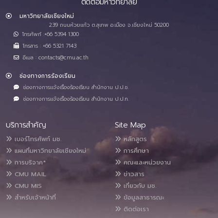
ติดต่อมหาวิทยาลัย
มหาวิทยาลัยเชียงใหม่
239 ถนนห้วยแก้ว ต.สุเทพ อ.เมือง จ.เชียงใหม่ 50200
โทรศัพท์ :+66 5394 1300
โทรสาร : +66 5321 7143
อีเมล : contacts@cmu.ac.th
ช่องทางการร้องเรียน
ช่องทางการแจ้งเรื่องร้องเรียน สำนักงาน ป.ป.ช.
ช่องทางการแจ้งเรื่องร้องเรียน สำนักงาน ป.ป.ท.
บริการสำคัญ
Site Map
เบอร์โทรศัพท์ มช.
หลักสูตร
แผนที่มหาวิทยาลัยเชียงใหม่
การศึกษา
การบริจาค*
คณะและหน่วยงาน
CMU MAIL
ข่าวสาร
CMU MIS
เกี่ยวกับ มช.
สำหรับเจ้าหน้าที่
ข้อมูลสาธารณะ
ติดต่อเรา