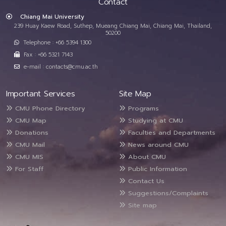
Contact
Chiang Mai University
239 Huay Kaew Road, Suthep, Mueang Chiang Mai, Chiang Mai, Thailand,
50200
Telephone : +66 5394 1300
Fax : +66 5321 7143
e-mail : contacts@cmu.ac.th
Important Services
Site Map
CMU Phone Directory
Programs
CMU Map
Studying at CMU
Donations
Faculties and Departments
CMU Mail
News around CMU
CMU MIS
About CMU
For Staff
Public Information
Contact Us
Suggestions/Complaints
Site map