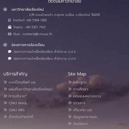
ติดต่อมหาวิทยาลัย
มหาวิทยาลัยเชียงใหม่
239 ถนนห้วยแก้ว ต.สุเทพ อ.เมือง จ.เชียงใหม่ 50200
โทรศัพท์ :+66 5394 1300
โทรสาร : +66 5321 7143
อีเมล : contacts@cmu.ac.th
ช่องทางการร้องเรียน
ช่องทางการแจ้งเรื่องร้องเรียน สำนักงาน ป.ป.ช.
ช่องทางการแจ้งเรื่องร้องเรียน สำนักงาน ป.ป.ท.
บริการสำคัญ
Site Map
เบอร์โทรศัพท์ มช.
หลักสูตร
แผนที่มหาวิทยาลัยเชียงใหม่
การศึกษา
การบริจาค*
คณะและหน่วยงาน
CMU MAIL
ข่าวสาร
CMU MIS
เกี่ยวกับ มช.
สำหรับเจ้าหน้าที่
ข้อมูลสาธารณะ
ติดต่อเรา