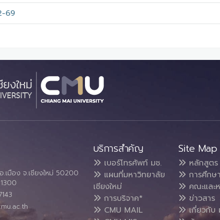
2-69
บริการสำคัญ
Site Map
เบอร์โทรศัพท์ มช.
หลักสูตร
อ.เมือง จ.เชียงใหม่ 50200
แผนที่มหาวิทยาลัย
การศึกษ
4 1300
เชียงใหม่
คณะและห
7143
การบริจาค*
ข่าวสาร
cmu.ac.th
CMU MAIL
เกี่ยวกับ 