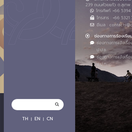
239 ถนนห้วยแก้ว ต.สุเทพ 
โทรศัพท์ :+66 539
โทรสาร : +66 5321 
อีเมล : contacts@
ช่องทางการร้องเรีย
ช่องทางการแจ้งเรื่อ
ป.ป.ช.
ช่องทางการแจ้งเรื่อ
ป.ป.ท.
TH
EN
CN
|
|