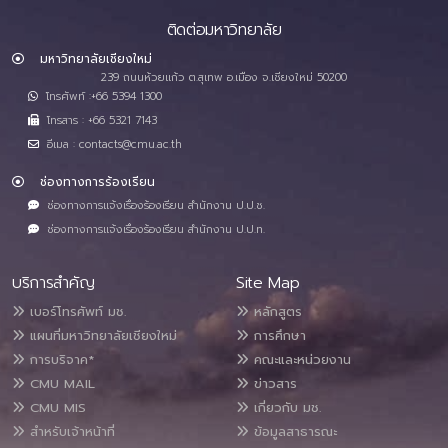
ติดต่อมหาวิทยาลัย
มหาวิทยาลัยเชียงใหม่
239 ถนนห้วยแก้ว ต.สุเทพ อ.เมือง จ.เชียงใหม่ 50200
โทรศัพท์ :+66 5394 1300
โทรสาร : +66 5321 7143
อีเมล : contacts@cmu.ac.th
ช่องทางการร้องเรียน
ช่องทางการแจ้งเรื่องร้องเรียน สำนักงาน ป.ป.ช.
ช่องทางการแจ้งเรื่องร้องเรียน สำนักงาน ป.ป.ท.
บริการสำคัญ
Site Map
เบอร์โทรศัพท์ มช.
หลักสูตร
แผนที่มหาวิทยาลัยเชียงใหม่
การศึกษา
การบริจาค*
คณะและหน่วยงาน
CMU MAIL
ข่าวสาร
CMU MIS
เกี่ยวกับ มช.
สำหรับเจ้าหน้าที่
ข้อมูลสาธารณะ