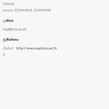
941420
โทรสาร 053941404, 053941418
อีเมล
eqd@cmu.ac.th
สื่อสังคม
เว็บไซต์ :
http://www.eqd.cmu.ac.th