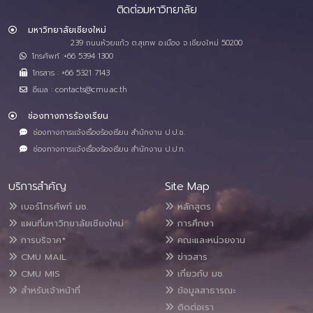
ติดต่อมหาวิทยาลัย
มหาวิทยาลัยเชียงใหม่
239 ถนนห้วยแก้ว ต.สุเทพ อ.เมือง จ.เชียงใหม่ 50200
โทรศัพท์ :+66 5394 1300
โทรสาร : +66 5321 7143
อีเมล : contacts@cmu.ac.th
ช่องทางการร้องเรียน
ช่องทางการแจ้งเรื่องร้องเรียน สำนักงาน ป.ป.ช.
ช่องทางการแจ้งเรื่องร้องเรียน สำนักงาน ป.ป.ท.
บริการสำคัญ
Site Map
เบอร์โทรศัพท์ มช.
หลักสูตร
แผนที่มหาวิทยาลัยเชียงใหม่
การศึกษา
การบริจาค*
คณะและหน่วยงาน
CMU MAIL
ข่าวสาร
CMU MIS
เกี่ยวกับ มช.
สำหรับเจ้าหน้าที่
ข้อมูลสาธารณะ
ติดต่อเรา