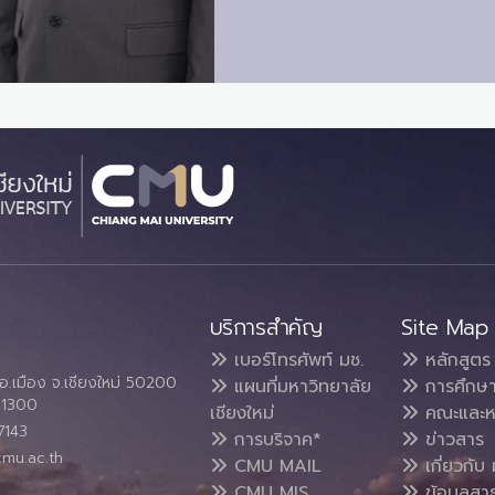
บริการสำคัญ
Site Map
เบอร์โทรศัพท์ มช.
หลักสูตร
อ.เมือง จ.เชียงใหม่ 50200
แผนที่มหาวิทยาลัย
การศึกษ
4 1300
เชียงใหม่
คณะและห
7143
การบริจาค*
ข่าวสาร
cmu.ac.th
CMU MAIL
เกี่ยวกับ 
CMU MIS
ข้อมูลสา