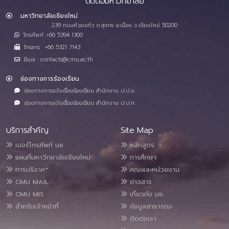
ติดต่อมหาวิทยาลัย
มหาวิทยาลัยเชียงใหม่
239 ถนนห้วยแก้ว ต.สุเทพ อ.เมือง จ.เชียงใหม่ 50200
โทรศัพท์ :+66 5394 1300
โทรสาร : +66 5321 7143
อีเมล : contacts@cmu.ac.th
ช่องทางการร้องเรียน
ช่องทางการแจ้งเรื่องร้องเรียน สำนักงาน ป.ป.ช.
ช่องทางการแจ้งเรื่องร้องเรียน สำนักงาน ป.ป.ท.
บริการสำคัญ
Site Map
เบอร์โทรศัพท์ มช.
หลักสูตร
แผนที่มหาวิทยาลัยเชียงใหม่
การศึกษา
การบริจาค*
คณะและหน่วยงาน
CMU MAIL
ข่าวสาร
CMU MIS
เกี่ยวกับ มช.
สำหรับเจ้าหน้าที่
ข้อมูลสาธารณะ
ติดต่อเรา