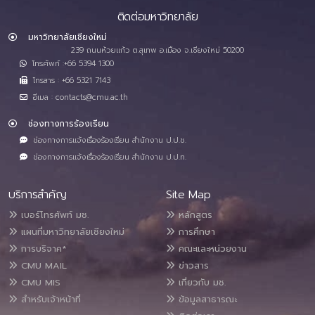
ติดต่อมหาวิทยาลัย
มหาวิทยาลัยเชียงใหม่
239 ถนนห้วยแก้ว ต.สุเทพ อ.เมือง จ.เชียงใหม่ 50200
โทรศัพท์ :+66 5394 1300
โทรสาร : +66 5321 7143
อีเมล : contacts@cmu.ac.th
ช่องทางการร้องเรียน
ช่องทางการแจ้งเรื่องร้องเรียน สำนักงาน ป.ป.ช.
ช่องทางการแจ้งเรื่องร้องเรียน สำนักงาน ป.ป.ท.
บริการสำคัญ
Site Map
เบอร์โทรศัพท์ มช.
หลักสูตร
แผนที่มหาวิทยาลัยเชียงใหม่
การศึกษา
การบริจาค*
คณะและหน่วยงาน
CMU MAIL
ข่าวสาร
CMU MIS
เกี่ยวกับ มช.
สำหรับเจ้าหน้าที่
ข้อมูลสาธารณะ