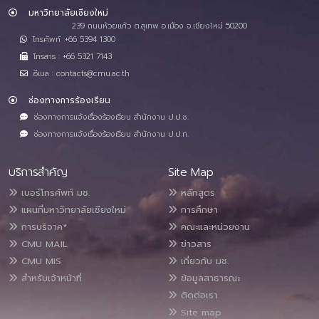
มหาวิทยาลัยเชียงใหม่
239 ถนนห้วยแก้ว ต.สุเทพ อ.เมือง จ.เชียงใหม่ 50200
โทรศัพท์ :+66 5394 1300
โทรสาร : +66 5321 7143
อีเมล : contacts@cmu.ac.th
ช่องทางการร้องเรียน
ช่องทางการแจ้งเรื่องร้องเรียน สำนักงาน ป.ป.ช.
ช่องทางการแจ้งเรื่องร้องเรียน สำนักงาน ป.ป.ท.
บริการสำคัญ
Site Map
เบอร์โทรศัพท์ มช.
หลักสูตร
แผนที่มหาวิทยาลัยเชียงใหม่
การศึกษา
การบริจาค*
คณะและหน่วยงาน
CMU MAIL
ข่าวสาร
CMU MIS
เกี่ยวกับ มช.
สำหรับเจ้าหน้าที่
ข้อมูลสาธารณะ
ติดต่อเรา
Site map