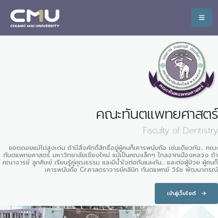
คณะทันตแพทยศาสตร์
Faculty of Dentistry
ยอดดอยแม้ไม่สูงเด่น ถ้ามีสิ่งศักดิ์สิทธิ์อยู่ผู้คนก็เคารพนับถือ เช่นเดียวกัน... คณะ
ทันตแพทยศาสตร์ มหาวิทยาลัยเชียงใหม่ แม้เป็นคณะเล็กๆ ไกลจากเมืองหลวง ถ้า
คณาจารย์ ลูกศิษย์ เรียนรู้คู่คุณธรรม และมีน้ำใจต่อกันและกัน... และต่อผู้ป่วย ผู้คนก็
เคารพนับถือ Cr.ศาสตราจารย์คลินิก ทันตแพทย์ วิรัช พัฒนาภรณ์
เข้าสู่เว็บไซต์