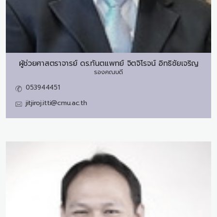
ผู้ช่วยศาสตราจารย์ ดร.ทันตแพทย์
จิตจิโรจน์ อิทธิชัยเจริญ
รองคณบดี
053944451
jitjiroj.itti@cmu.ac.th