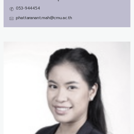
053-944454
phattaranant.mah@cmu.ac.th