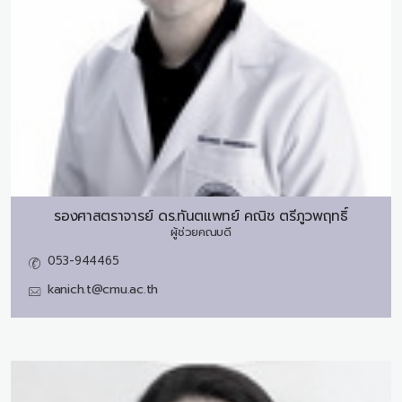
รองศาสตราจารย์ ดร.ทันตแพทย์
คณิช ตรีภูวพฤทธิ์
ผู้ช่วยคณบดี
053-944465
kanich.t@cmu.ac.th