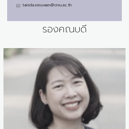
tanida.srisuwan@cmu.ac.th
รองคณบดี