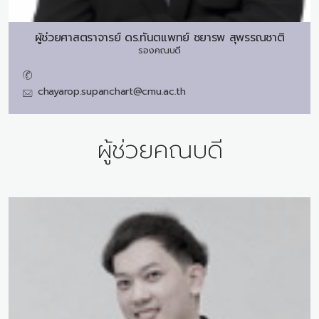
ผู้ช่วยศาสตราจารย์ ดร.ทันตแพทย์
ชยารพ สุพรรณชาติ
รองคณบดี
chayarop.supanchart@cmu.ac.th
ผู้ช่วยคณบดี