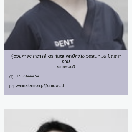
ผู้ช่วยศาสตราจารย์ ดร.ทันตแพทย์หญิง
วรรณกมล ปัญญา
รักษ์
รองคณบดี
053-944454
wannakamon.p@cmu.ac.th