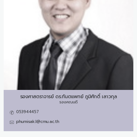
รองศาสตราจารย์ ดร.ทันตแพทย์
ภูมิศักดิ์ เลาวกุล
รองคณบดี
053944457
phumisak.l@cmu.ac.th