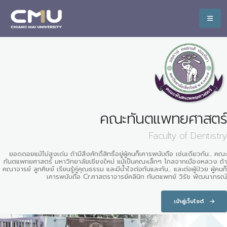
คณะทันตแพทยศาสตร์
Faculty of Dentistry
ยอดดอยแม้ไม่สูงเด่น ถ้ามีสิ่งศักดิ์สิทธิ์อยู่ผู้คนก็เคารพนับถือ เช่นเดียวกัน... คณะ
ทันตแพทยศาสตร์ มหาวิทยาลัยเชียงใหม่ แม้เป็นคณะเล็กๆ ไกลจากเมืองหลวง ถ้า
คณาจารย์ ลูกศิษย์ เรียนรู้คู่คุณธรรม และมีน้ำใจต่อกันและกัน... และต่อผู้ป่วย ผู้คนก็
เคารพนับถือ Cr.ศาสตราจารย์คลินิก ทันตแพทย์ วิรัช พัฒนาภรณ์
เข้าสู่เว็บไซต์