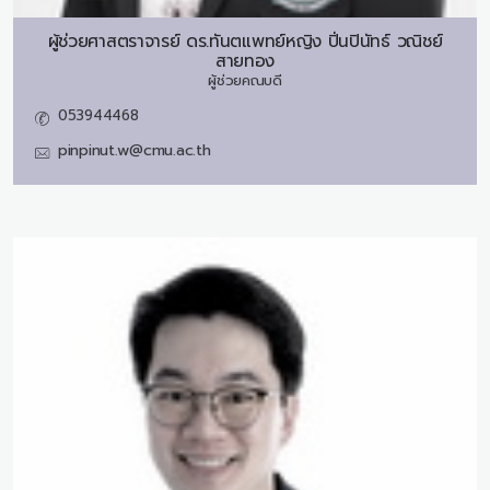
ผู้ช่วยศาสตราจารย์ ดร.ทันตแพทย์หญิง
ปิ่นปินัทธ์ วณิชย์
สายทอง
ผู้ช่วยคณบดี
053944468
pinpinut.w@cmu.ac.th