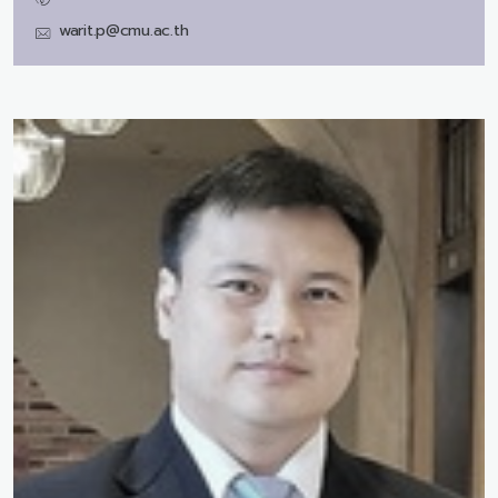
warit.p@cmu.ac.th