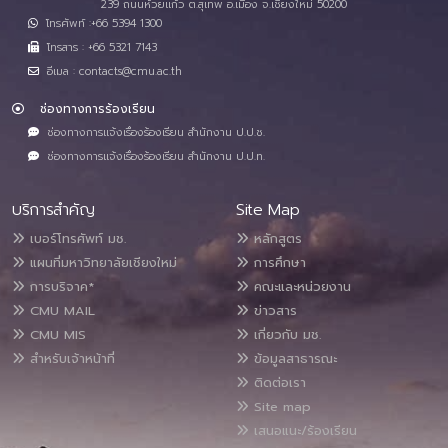
239 ถนนห้วยแก้ว ต.สุเทพ อ.เมือง จ.เชียงใหม่ 50200
โทรศัพท์ :+66 5394 1300
โทรสาร : +66 5321 7143
อีเมล : contacts@cmu.ac.th
ช่องทางการร้องเรียน
ช่องทางการแจ้งเรื่องร้องเรียน สำนักงาน ป.ป.ช.
ช่องทางการแจ้งเรื่องร้องเรียน สำนักงาน ป.ป.ท.
บริการสำคัญ
Site Map
เบอร์โทรศัพท์ มช.
หลักสูตร
แผนที่มหาวิทยาลัยเชียงใหม่
การศึกษา
การบริจาค*
คณะและหน่วยงาน
CMU MAIL
ข่าวสาร
CMU MIS
เกี่ยวกับ มช.
สำหรับเจ้าหน้าที่
ข้อมูลสาธารณะ
ติดต่อเรา
Site map
เสนอแนะ/ร้องเรียน