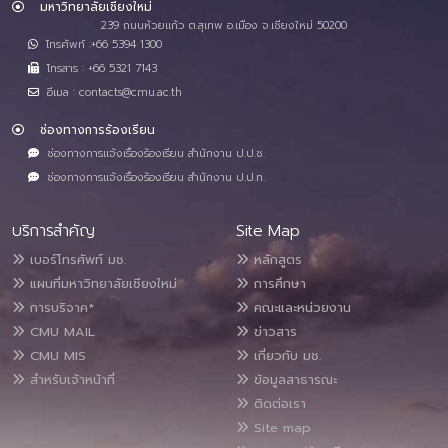
มหาวิทยาลัยเชียงใหม่
239 ถนนห้วยแก้ว ต.สุเทพ อ.เมือง จ.เชียงใหม่ 50200
โทรศัพท์ :+66 5394 1300
โทรสาร : +66 5321 7143
อีเมล : contacts@cmu.ac.th
ช่องทางการร้องเรียน
ช่องทางการแจ้งเรื่องร้องเรียน สำนักงาน ป.ป.ช.
ช่องทางการแจ้งเรื่องร้องเรียน สำนักงาน ป.ป.ท.
บริการสำคัญ
Site Map
เบอร์โทรศัพท์ มช.
หลักสูตร
แผนที่มหาวิทยาลัยเชียงใหม่
การศึกษา
การบริจาค*
คณะและหน่วยงาน
CMU MAIL
ข่าวสาร
CMU MIS
เกี่ยวกับ มช.
สำหรับเจ้าหน้าที่
ข้อมูลสาธารณะ
ติดต่อเรา
Site map