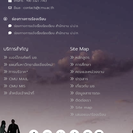
โทรสาร : +66 5321 7143
อีเมล : contacts@cmu.ac.th
ช่องทางการร้องเรียน
ช่องทางการแจ้งเรื่องร้องเรียน สำนักงาน ป.ป.ช.
ช่องทางการแจ้งเรื่องร้องเรียน สำนักงาน ป.ป.ท.
บริการสำคัญ
Site Map
เบอร์โทรศัพท์ มช.
หลักสูตร
แผนที่มหาวิทยาลัยเชียงใหม่
การศึกษา
การบริจาค*
คณะและหน่วยงาน
CMU MAIL
ข่าวสาร
CMU MIS
เกี่ยวกับ มช.
สำหรับเจ้าหน้าที่
ข้อมูลสาธารณะ
ติดต่อเรา
Site map
เสนอแนะ/ร้องเรียน