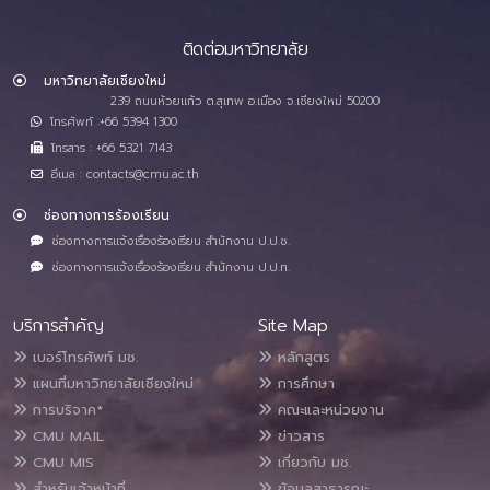
ติดต่อมหาวิทยาลัย
มหาวิทยาลัยเชียงใหม่
239 ถนนห้วยแก้ว ต.สุเทพ อ.เมือง จ.เชียงใหม่ 50200
โทรศัพท์ :+66 5394 1300
โทรสาร : +66 5321 7143
อีเมล : contacts@cmu.ac.th
ช่องทางการร้องเรียน
ช่องทางการแจ้งเรื่องร้องเรียน สำนักงาน ป.ป.ช.
ช่องทางการแจ้งเรื่องร้องเรียน สำนักงาน ป.ป.ท.
บริการสำคัญ
Site Map
เบอร์โทรศัพท์ มช.
หลักสูตร
แผนที่มหาวิทยาลัยเชียงใหม่
การศึกษา
การบริจาค*
คณะและหน่วยงาน
CMU MAIL
ข่าวสาร
CMU MIS
เกี่ยวกับ มช.
สำหรับเจ้าหน้าที่
ข้อมูลสาธารณะ