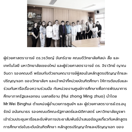
ผู้ช่วยศาสตราจารย์ ดร.วรวิชญ์ จันทร์ฉาย คณบดีวิทยาลัยศิลปะ สื่อ และ
เทคโนโลยี มหาวิทยาลัยเชยงใหม่ และผู้ช่วยศาสตราจารย์ ดร. จิราวิทย์ ญาณ
จินดา รองคณบดี พร้อมกับตัวแทนคณาจารย์ผู้สอนในหลักสูตรปริญญาโทและ
ปริญญาเอก ของวิทยาลัยฯ และเจ้าหน้าที่หน่วยบัณฑิตศึกษา ให้การต้อนรับและ
ร่วมกันหารือเรื่องความร่วมมือ กับหน่วยงานศูนย์การศึกษาเพื่อการพัฒนาการ
ศึกษาภาครัฐและเอกชน มลฑลซีอาน (Hui zhong Ming zhuo) นำโดย
Mr.Wei Binghui ตำเเหน่งผู้อำนวยการศูนย์ฯ และ ผู้ช่วยศาสตราจารย์.ดร.อนุ
รัตน์ อนันทนาธร รองคณบดีคณะรัฐศาสตร์และนิติศาสตร์ มหาวิทยาลัยบูรพา
เข้าร่วมประชุมหารือและรับฟังการประชาสัมพันธ์นำเสนอข้อมูลเกี่ยวกับหลักสูตร
การศึกษาต่อในระดับบัณฑิตศึกษา หลักสูตรปริญญาโทและปริญญาเอก ของ