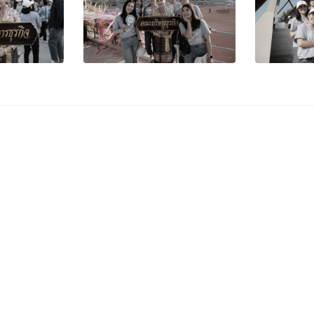
บริการสำคัญ
Site Map
เบอร์โทรศัพท์ มช.
หลักสูตร
อ.เมือง จ.เชียงใหม่ 50200
แผนที่มหาวิทยาลัย
การศึกษ
4 1300
เชียงใหม่
คณะและห