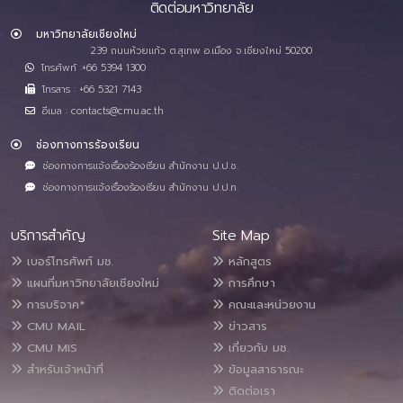
ติดต่อมหาวิทยาลัย
มหาวิทยาลัยเชียงใหม่
239 ถนนห้วยแก้ว ต.สุเทพ อ.เมือง จ.เชียงใหม่ 50200
โทรศัพท์ :+66 5394 1300
โทรสาร : +66 5321 7143
อีเมล : contacts@cmu.ac.th
ช่องทางการร้องเรียน
ช่องทางการแจ้งเรื่องร้องเรียน สำนักงาน ป.ป.ช.
ช่องทางการแจ้งเรื่องร้องเรียน สำนักงาน ป.ป.ท.
บริการสำคัญ
Site Map
เบอร์โทรศัพท์ มช.
หลักสูตร
แผนที่มหาวิทยาลัยเชียงใหม่
การศึกษา
การบริจาค*
คณะและหน่วยงาน
CMU MAIL
ข่าวสาร
CMU MIS
เกี่ยวกับ มช.
สำหรับเจ้าหน้าที่
ข้อมูลสาธารณะ
ติดต่อเรา