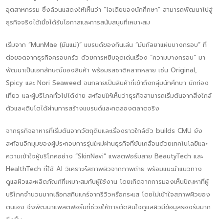
อุตสาหกรรม ซึ่งล้วนแสดงให้เห็นว่า “ไอเดียของนักศึกษา” สามารถพัฒนาไปสู่
ธุรกิจจริงได้เมื่อได้รับโอกาสและการสนับสนุนที่เหมาะสม
เริ่มจาก “MunMae (มันแม่)” แบรนด์ของกินเล่น “มันกัลยาแผ่นบางกรอบ” ที่
ต่อยอดจากธุรกิจครอบครัว ด้วยการหยิบจุดเด่นเรื่อง “ความบางกรอบ” มา
พัฒนาเป็นเอกลักษณ์ของสินค้า พร้อมรสชาติหลากหลาย เช่น Original,
Spicy และ Nori Seaweed จนกลายเป็นสินค้าที่เข้าถึงกลุ่มนักศึกษา นักท่อง
เที่ยว และผู้บริโภคทั่วไปได้ง่าย สะท้อนให้เห็นว่าธุรกิจสามารถเริ่มต้นจากสิ่งใกล้
ตัวและเติบโตได้ผ่านการสร้างแบรนด์และทดลองตลาดจริง
จากธุรกิจอาหารที่เริ่มต้นจากวัตถุดิบและเรื่องราวใกล้ตัว builds CMU ยัง
สะท้อนอีกมุมของผู้ประกอบการรุ่นใหม่ผ่านธุรกิจที่ขับเคลื่อนด้วยเทคโนโลยีและ
ความเข้าใจผู้บริโภคอย่าง “SkinNavi” แพลตฟอร์มสาย BeautyTech และ
HealthTech ที่ใช้ AI วิเคราะห์สภาพผิวจากภาพถ่าย พร้อมแนะนำแนวทาง
ดูแลผิวและผลิตภัณฑ์ที่เหมาะสมกับผู้ใช้งาน โดยเกิดจากการมองเห็นปัญหาที่ผู้
บริโภคจำนวนมากเลือกสกินแคร์จากรีวิวหรือกระแส โดยไม่เข้าใจสภาพผิวของ
ตนเอง จึงพัฒนาแพลตฟอร์มที่ช่วยให้การตัดสินใจดูแลผิวมีข้อมูลรองรับมาก