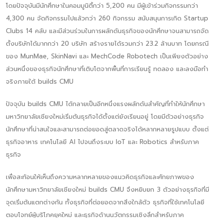
โดยปัจจุบันมีนักศึกษาในคอมมูนิตี้กว่า 5,200 คน มีผู้เข้าร่วมกิจกรรมกว่า
4,300 คน จัดกิจกรรมไปแล้วกว่า 260 กิจกรรม สนับสนุนการเกิด Startup
Clubs 14 คลับ และมีส่วนร่วมในการผลักดันธุรกิจของนักศึกษาจนสามารถจัด
ตั้งบริษัทได้มากกว่า 20 บริษัท สร้างรายได้รวมกว่า 23.2 ล้านบาท โดยกรณี
ของ MunMae, SkinNavi และ MechCode Robotech เป็นเพียงตัวอย่าง
ส่วนหนึ่งของธุรกิจนักศึกษาที่เติบโตจากพื้นที่การเรียนรู้ ทดลอง และลงมือทำ
จริงภายใต้ builds CMU
ปัจจุบัน builds CMU ได้กลายเป็นอีกหนึ่งแรงผลักดันสำคัญที่ทำให้นักศึกษา
มหาวิทยาลัยเชียงใหม่เริ่มต้นธุรกิจได้ตั้งแต่ยังเรียนอยู่ โดยมีตัวอย่างธุรกิจ
นักศึกษาที่น่าสนใจและสามารถต่อยอดสู่ตลาดจริงได้หลากหลายรูปแบบ ตั้งแต่
ธุรกิจอาหาร เทคโนโลยี AI ไปจนถึงระบบ IoT และ Robotics สำหรับภาค
ธุรกิจ
เพื่อสะท้อนให้เห็นถึงความหลากหลายของแนวคิดธุรกิจและศักยภาพของ
นักศึกษามหาวิทยาลัยเชียงใหม่ builds CMU จึงหยิบยก 3 ตัวอย่างธุรกิจที่มี
จุดเริ่มต้นแตกต่างกัน ทั้งธุรกิจที่ต่อยอดจากสิ่งใกล้ตัว ธุรกิจที่ใช้เทคโนโลยี
ตอบโจทย์ผู้บริโภคยุคใหม่ และธุรกิจด้านนวัตกรรมเชิงลึกสำหรับภาค