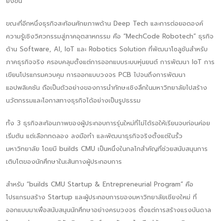
ยิ่งขึ้น
ขณะที่อีกหนึ่งธุรกิจสะท้อนศักยภาพด้าน Deep Tech และการต่อยอดองค์
ความรู้เชิงวิศวกรรมสู่ภาคอุตสาหกรรม คือ “MechCode Robotech” ธุรกิจ
ด้าน Software, AI, IoT และ Robotics Solution ที่พัฒนาโซลูชันสำหรับ
ภาคธุรกิจจริง ครอบคลุมตั้งแต่การออกแบบระบบหุ่นยนต์ การพัฒนา IoT การ
เขียนโปรแกรมควบคุม การออกแบบวงจร PCB ไปจนถึงการพัฒนา
แอปพลิเคชัน ถือเป็นตัวอย่างของการนำทักษะเชิงลึกในมหาวิทยาลัยไปสร้าง
นวัตกรรมและโอกาสทางธุรกิจได้อย่างเป็นรูปธรรม
ทั้ง 3 ธุรกิจสะท้อนภาพของผู้ประกอบการรุ่นใหม่ที่ไม่ได้รอให้เรียนจบก่อนค่อย
เริ่มต้น แต่เลือกทดลอง ลงมือทำ และพัฒนาธุรกิจจริงตั้งแต่ในรั้ว
มหาวิทยาลัย โดยมี builds CMU เป็นหนึ่งในกลไกสำคัญที่ช่วยสนับสนุนการ
เติบโตของนักศึกษาในเส้นทางผู้ประกอบการ
สำหรับ “builds CMU Startup & Entrepreneurial Program” คือ
โปรแกรมสร้าง Startup และผู้ประกอบการของมหาวิทยาลัยเชียงใหม่ ที่
ออกแบบมาเพื่อสนับสนุนนักศึกษาอย่างครบวงจร ตั้งแต่การสร้างแรงบันดาล