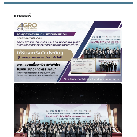
แกลลอรี่