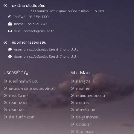
มหาวิทยาลัยเชียงใหม่
239 ถนนห้วยแก้ว ต.สุเทพ อ.เมือง จ.เชียงใหม่ 50200
โทรศัพท์ :+66 5394 1300
โทรสาร : +66 5321 7143
อีเมล : contacts@cmu.ac.th
ช่องทางการร้องเรียน
ช่องทางการแจ้งเรื่องร้องเรียน สำนักงาน ป.ป.ช.
ช่องทางการแจ้งเรื่องร้องเรียน สำนักงาน ป.ป.ท.
บริการสำคัญ
Site Map
เบอร์โทรศัพท์ มช.
หลักสูตร
แผนที่มหาวิทยาลัยเชียงใหม่
การศึกษา
การบริจาค*
คณะและหน่วยงาน
CMU MAIL
ข่าวสาร
CMU MIS
เกี่ยวกับ มช.
สำหรับเจ้าหน้าที่
ข้อมูลสาธารณะ
ติดต่อเรา
Site map