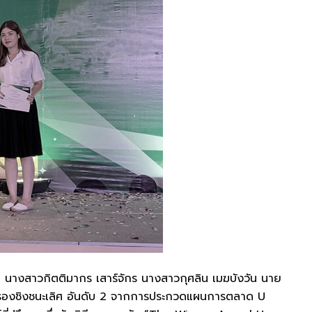
 นางสาวกิตติมากร เสาร์จักร นางสาวกุศลิน เมฆบังวัน นาย
วัลรองชิงชนะเลิศ อันดับ 2 จากการประกวดแผนการตลาด U