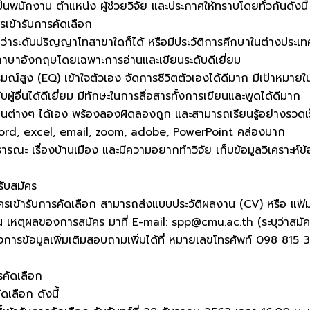
เป็นพนักงาน ตำแหน่ง ผู้ช่วยวิจัย และประกาศให้ทราบโดยทั่วกันดังนี้
รเข้ารับการคัดเลือก
่ต่ำกว่าระดับปริญญาโทสาขาใดก็ได้ หรือมีประวัติการศึกษาในต่างปร
าษาอังกฤษโดยเฉพาะการอ่านและเขียนระดับดีเยี่ยม
์สูง (EQ) เข้าใจตัวเอง จัดการชีวิตตัวเองได้ดีมาก มีเป้าหมายใน
ู้อื่นได้ดีเยี่ยม มีทักษะในการสื่อสารทั้งการเขียนและพูดได้ดีมาก
 งานต่างๆ ได้เอง พร้องลองผิดลองถูก และสามารถเรียนรู้อย่างรวดเ
 word, excel, email, zoom, adobe, PowerPoint คล่องมาก
ารณะ เรื่องบ้านเมือง และมีความอยากทำวิจัย เก็บข้อมูลวิเคราะห์ข้
รับสมัคร
สมัครเข้ารับการคัดเลือก สามารถส่งแบบประวัติผลงาน (CV) หรือ แฟ
เหตุผลของการสมัคร มาที่ E-mail: spp@cmu.ac.th (ระบุว่าสมัครงานต
การข้อมูลเพิ่มเติมสอบถามเพิ่มได้ที่ หมายเลขโทรศัพท์ 098 815
รคัดเลือก
เลือก ดังนี้