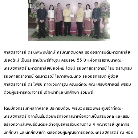
ศาสตราจารย์ ดร.นพ.พงษ์รักษ์ ศรีบัณฑิตมงคล รองอธิการบดีมหาวิทยาลัย
เชียงใหม่ เป็นประธานในพิธีทำบุญ ครบรอบ 55 ปี แห่งการสถาปนาคณะ
เศรษฐศาสตร์ มหาวิทยาลัยเชียงใหม่ โดยมี รองศาสตราจารย์ โรม จิรานุกรม
รองศาสตราจารย์ ดร.อาวรณ์ โอภาสพัฒนกิจ รองอธิการบดี ผู้ช่วย
ศาสตราจารย์ ดร.ไพรัช กาญจนการุณ คณบดีคณะคณะเศรษฐศาสตร์ พร้อม
ด้วยผู้บริหารคณาจารย์ เจ้าหน้าที่และนักศึกษา ร่วมพิธี
โดยมีกิจกรรมที่หลากหลาย ประกอบด้วย พิธีบวงสรวงพระภูมิเจ้าที่คณะ
เศรษฐศาสตร์ จากนั้นเริ่มด้วยพิธีทางศาสนาเพื่อความเป็นสิริมงคล และเสริม
สร้างความสัมพันธ์อันดีระหว่างผู้บริหารส่วนงานต่าง ๆ คณาจารย์ บุคลากร
นักศึกษา และนักศึกษาเก่า ตลอดจนผู้มีคุณปการต่อคณะเศรษฐศาสตร์ ณ ห้อง