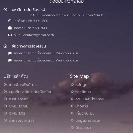
ติดต่อมหาวิทยาลัย
มหาวิทยาลัยเชียงใหม่
239 ถนนห้วยแก้ว ต.สุเทพ อ.เมือง จ.เชียงใหม่ 50200
โทรศัพท์ :+66 5394 1300
โทรสาร : +66 5321 7143
อีเมล : contacts@cmu.ac.th
ช่องทางการร้องเรียน
ช่องทางการแจ้งเรื่องร้องเรียน สำนักงาน ป.ป.ช.
ช่องทางการแจ้งเรื่องร้องเรียน สำนักงาน ป.ป.ท.
บริการสำคัญ
Site Map
เบอร์โทรศัพท์ มช.
หลักสูตร
แผนที่มหาวิทยาลัยเชียงใหม่
การศึกษา
การบริจาค*
คณะและหน่วยงาน
CMU MAIL
ข่าวสาร
CMU MIS
เกี่ยวกับ มช.
สำหรับเจ้าหน้าที่
ข้อมูลสาธารณะ
ติดต่อเรา